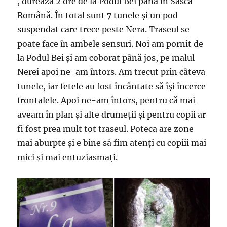
, durează 2 ore de la Podul Bei până în Sasca
Română. În total sunt 7 tunele și un pod
suspendat care trece peste Nera. Traseul se
poate face în ambele sensuri. Noi am pornit de
la Podul Bei și am coborat până jos, pe malul
Nerei apoi ne-am întors. Am trecut prin câteva
tunele, iar fetele au fost încântate să își încerce
frontalele. Apoi ne-am întors, pentru că mai
aveam în plan și alte drumeții și pentru copii ar
fi fost prea mult tot traseul. Poteca are zone
mai aburpte și e bine să fim atenți cu copiii mai
mici și mai entuziasmați.