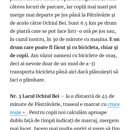
câteva locuri de parcare, iar copiii mai mari pot
merge mai departe pe jos până la Pătrăvărie și
de acolo către Ochiul Bei. Sunt 6.5 km pe drum
de piatră care se pot face într-o oră pe jos sau,
în cazul nostru, în 30 de minute cu mașina.
E un
drum care poate fi făcut și cu bicicleta, chiar și
de copii.
Am văzut oameni cu biciclete de oraș,
deci ai nevoie doar de un mod de a-ți
transporta bicicleta până aici dacă plănuiești să
faci o plimbare.
Nr. 3 Lacul Ochiul Bei
– la o distantă de 45 de
minute de Păstrăvărie, traseul e marcat cu
cruce
roșie
+
. Pentru copii noi calculăm aproape
dublu față de timpii indicați de marcaj, mergem
mai încet, facem mai multe opriri și vrem să fim