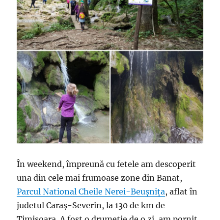
În weekend, împreună cu fetele am descoperit
una din cele mai frumoase zone din Banat,
Parcul National Cheile Nerei-Beușnița
, aflat în
judetul Caraș-Severin, la 130 de km de
Timișoara. A fost o drumeție de o zi, am pornit