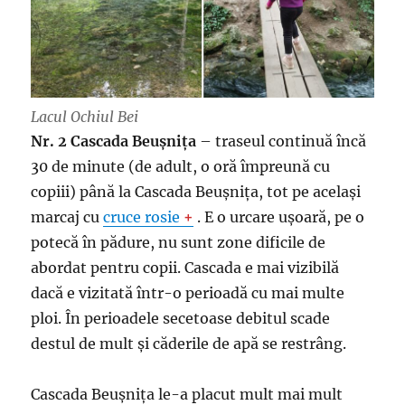
Lacul Ochiul Bei
Nr. 2 Cascada Beușnița
– traseul continuă încă
30 de minute (de adult, o oră împreună cu
copiii) până la Cascada Beușnița, tot pe același
marcaj cu
cruce rosie
+
. E o urcare ușoară, pe o
potecă în pădure, nu sunt zone dificile de
abordat pentru copii. Cascada e mai vizibilă
dacă e vizitată într-o perioadă cu mai multe
ploi. În perioadele secetoase debitul scade
destul de mult și căderile de apă se restrâng.
Cascada Beușnița le-a placut mult mai mult