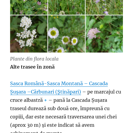
Plante din flora locala
Alte trasee în zonă
Sasca Română-Sasca Montană – Cascada
Șușara –Cărbunari (Ştinăpari)
– pe marcajul cu
cruce albastră
+
– pană la Cascada Șușara
traseul durează sub două ore, împreună cu
copiii, dar este necesară traversarea unei chei
(aprox 30 m) și este indicat să avem