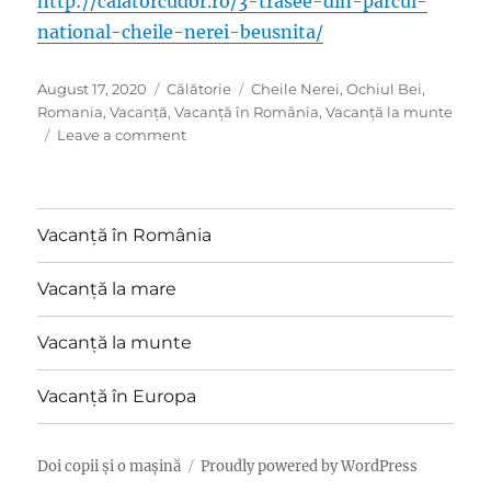
http://calatorcudor.ro/3-trasee-din-parcul-
national-cheile-nerei-beusnita/
Posted
Categories
Tags
August 17, 2020
Călătorie
Cheile Nerei
,
Ochiul Bei
,
on
Romania
,
Vacanță
,
Vacanță în România
,
Vacanță la munte
on
Leave a comment
Weekend
în
Banat
–
Vacanță în România
Cheile
Nerei-
Vacanță la mare
Beușnița
Vacanță la munte
Vacanță în Europa
Doi copii și o mașină
Proudly powered by WordPress