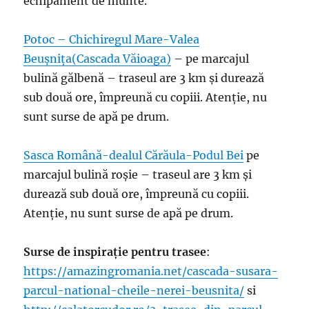
echipament de munte.
Potoc – Chichiregul Mare-Valea
Beușnița(Cascada Văioaga)
– pe marcajul
bulină gălbenă – traseul are 3 km și durează
sub două ore, împreună cu copiii. Atenție, nu
sunt surse de apă pe drum.
Sasca Română-dealul Cărăula-Podul Bei
pe
marcajul bulină roșie – traseul are 3 km și
durează sub două ore, împreună cu copiii.
Atenție, nu sunt surse de apă pe drum.
Surse de inspirație pentru trasee
:
https://amazingromania.net/cascada-susara-
parcul-national-cheile-nerei-beusnita/
si