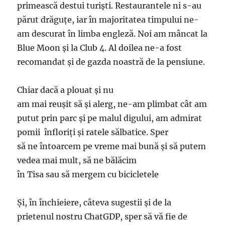
primească destui turiști. Restaurantele ni s-au
părut drăguțe, iar în majoritatea timpului ne-
am descurat în limba engleză. Noi am mâncat la
Blue Moon și la Club 4. Al doilea ne-a fost
recomandat și de gazda noastră de la pensiune.
Chiar dacă a plouat și nu
am mai reușit să și alerg, ne-am plimbat cât am
putut prin parc și pe malul digului, am admirat
pomii înfloriți și ratele sălbatice. Sper
să ne întoarcem pe vreme mai bună și să putem
vedea mai mult, să ne bălăcim
în Tisa sau să mergem cu bicicletele
Și, în închieiere, câteva sugestii și de la
prietenul nostru ChatGDP, sper să vă fie de