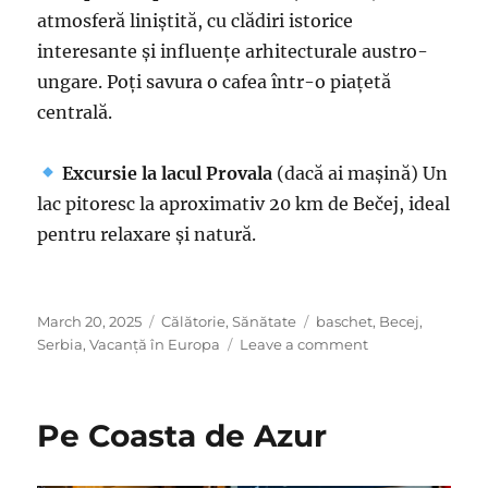
atmosferă liniștită, cu clădiri istorice
interesante și influențe arhitecturale austro-
ungare. Poți savura o cafea într-o piațetă
centrală.
Excursie la lacul Provala
(dacă ai mașină) Un
lac pitoresc la aproximativ 20 km de Bečej, ideal
pentru relaxare și natură.
Posted
Categories
Tags
March 20, 2025
Călătorie
,
Sănătate
baschet
,
Becej
,
on
on
Serbia
,
Vacanță în Europa
Leave a comment
Weekend
în
Serbia,
Pe Coasta de Azur
la
Bečej