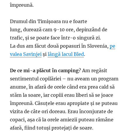
împreună.
Drumul din Timișoara nu e foarte
lung, durează cam 9-10 ore, depinzând de
trafic, și se poate face într-o singură zi.
La dus am făcut două popasuri în Slovenia,
pe
valea Savinjei
și
lângă lacul Bled
.
De ce mi-a plăcut în camping
? Am regăsit
sentimentul copilăriei – nu aveam un program
anume, în afară de orele când era prea cald să
stăm la soare, iar copiii erau liberi să se joace
împreună. Căsuțele erau apropiate și se puteau
vizita de câte ori doreau. Erau înconjurate de
copaci, așa că la orele amiezii puteau rămâne
afară, fiind totuși protejați de soare.