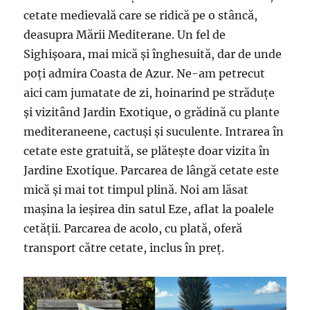
cetate medievală care se ridică pe o stâncă,
deasupra Mării Mediterane. Un fel de
Sighișoara, mai mică și înghesuită, dar de unde
poți admira Coasta de Azur. Ne-am petrecut
aici cam jumatate de zi, hoinarind pe străduțe
și vizitând Jardin Exotique, o grădină cu plante
mediteraneene, cactuși și suculente. Intrarea în
cetate este gratuită, se plătește doar vizita în
Jardine Exotique. Parcarea de lângă cetate este
mică și mai tot timpul plină. Noi am lăsat
mașina la ieșirea din satul Eze, aflat la poalele
cetății. Parcarea de acolo, cu plată, oferă
transport către cetate, inclus în preț.