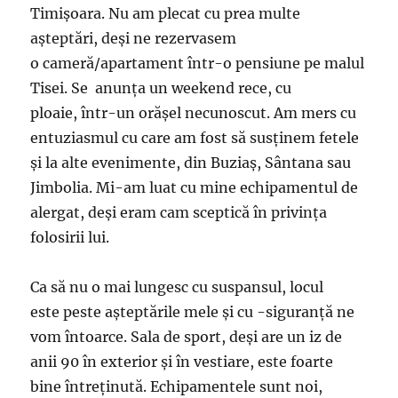
Timișoara. Nu am plecat cu prea multe
așteptări, deși ne rezervasem
o cameră/apartament într-o pensiune pe malul
Tisei. Se anunța un weekend rece, cu
ploaie, într-un orășel necunoscut. Am mers cu
entuziasmul cu care am fost să susținem fetele
și la alte evenimente, din Buziaș, Sântana sau
Jimbolia. Mi-am luat cu mine echipamentul de
alergat, deși eram cam sceptică în privința
folosirii lui.
Ca să nu o mai lungesc cu suspansul, locul
este peste așteptările mele și cu -siguranță ne
vom întoarce. Sala de sport, deși are un iz de
anii 90 în exterior și în vestiare, este foarte
bine întreținută. Echipamentele sunt noi,