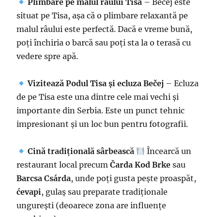
Plimbare pe malul râului Tisa
– Bečej este
situat pe Tisa, așa că o plimbare relaxantă pe
malul râului este perfectă. Dacă e vreme bună,
poți închiria o barcă sau poți sta la o terasă cu
vedere spre apă.
Vizitează Podul Tisa și ecluza Bečej
– Ecluza
de pe Tisa este una dintre cele mai vechi și
importante din Serbia. Este un punct tehnic
impresionant și un loc bun pentru fotografii.
Cină tradițională sârbească
Încearcă un
restaurant local precum
Čarda Kod Brke
sau
Barcsa Csárda
, unde poți gusta pește proaspăt,
ćevapi
, gulaș sau preparate tradiționale
ungurești (deoarece zona are influențe