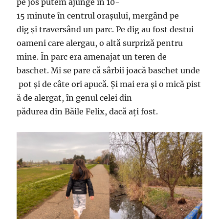
pe jos putem ajunge în 10-
15 minute în centrul orașului, mergând pe
dig și traversând un parc. Pe dig au fost destui
oameni care alergau, o altă surpriză pentru
mine. În parc era amenajat un teren de
baschet. Mi se pare că sârbii joacă baschet unde
pot și de câte ori apucă. Și mai era și o mică pist
ă de alergat, în genul celei din
pădurea din Băile Felix, dacă ați fost.