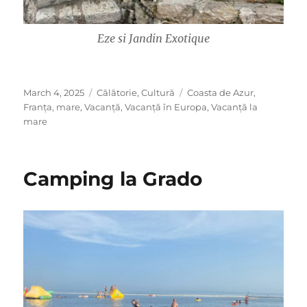
Eze si Jandin Exotique
Posted
Categories
Tags
March 4, 2025
Călătorie
,
Cultură
Coasta de Azur
,
on
Franța
,
mare
,
Vacanță
,
Vacanță în Europa
,
Vacanță la
mare
Camping la Grado