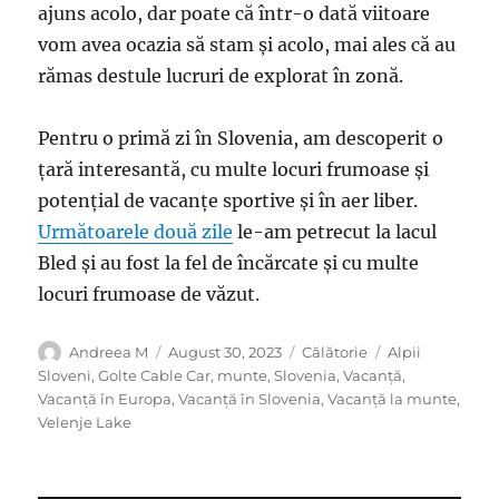
ajuns acolo, dar poate că într-o dată viitoare
vom avea ocazia să stam și acolo, mai ales că au
rămas destule lucruri de explorat în zonă.
Pentru o primă zi în Slovenia, am descoperit o
țară interesantă, cu multe locuri frumoase și
potențial de vacanțe sportive și în aer liber.
Următoarele două zile
le-am petrecut la lacul
Bled și au fost la fel de încărcate și cu multe
locuri frumoase de văzut.
Author
Posted
Categories
Tags
Andreea M
August 30, 2023
Călătorie
Alpii
on
Sloveni
,
Golte Cable Car
,
munte
,
Slovenia
,
Vacanță
,
Vacanță în Europa
,
Vacanță în Slovenia
,
Vacanță la munte
,
Velenje Lake