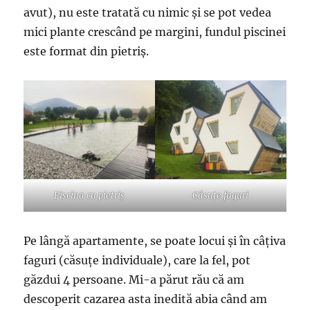
avut), nu este tratată cu nimic și se pot vedea
mici plante crescând pe margini, fundul piscinei
este format din pietriș.
Piscina cu pietriș
Căsuțe faguri
Pe lângă apartamente, se poate locui și în câțiva
faguri (căsuțe individuale), care la fel, pot
găzdui 4 persoane. Mi-a părut rău că am
descoperit cazarea asta inedită abia când am