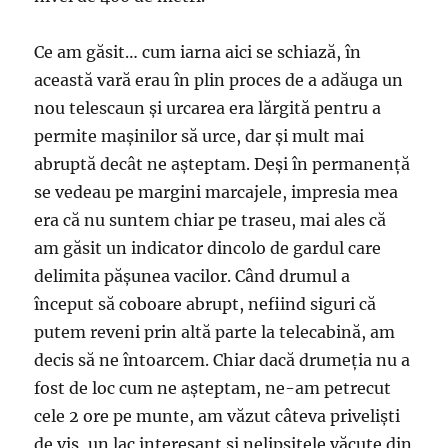
Ce am găsit… cum iarna aici se schiază, în
această vară erau în plin proces de a adăuga un
nou telescaun și urcarea era lărgită pentru a
permite mașinilor să urce, dar și mult mai
abruptă decât ne așteptam. Deși în permanență
se vedeau pe margini marcajele, impresia mea
era că nu suntem chiar pe traseu, mai ales că
am găsit un indicator dincolo de gardul care
delimita pășunea vacilor. Când drumul a
început să coboare abrupt, nefiind siguri că
putem reveni prin altă parte la telecabină, am
decis să ne întoarcem. Chiar dacă drumeția nu a
fost de loc cum ne așteptam, ne-am petrecut
cele 2 ore pe munte, am văzut câteva priveliști
de vis, un lac interesant și nelipsitele văcuțe din