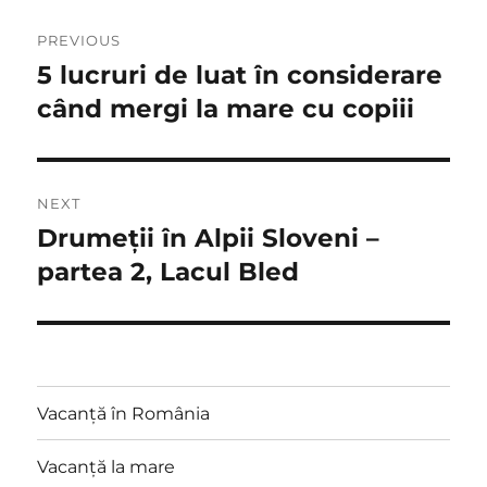
Post
PREVIOUS
navigation
5 lucruri de luat în considerare
Previous
post:
când mergi la mare cu copiii
NEXT
Drumeții în Alpii Sloveni –
Next
post:
partea 2, Lacul Bled
Vacanță în România
Vacanță la mare