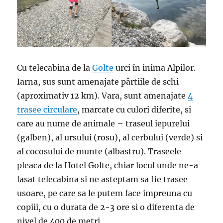
Cu telecabina de la
Golte
urci în inima Alpilor.
Iarna, sus sunt amenajate pârtiile de schi
(aproximativ 12 km). Vara, sunt amenajate
4
trasee circulare
, marcate cu culori diferite, si
care au nume de animale – traseul iepurelui
(galben), al ursului (rosu), al cerbului (verde) si
al cocosului de munte (albastru). Traseele
pleaca de la Hotel Golte, chiar locul unde ne-a
lasat telecabina si ne asteptam sa fie trasee
usoare, pe care sa le putem face impreuna cu
copiii, cu o durata de 2-3 ore si o diferenta de
nivel de 400 de metri.