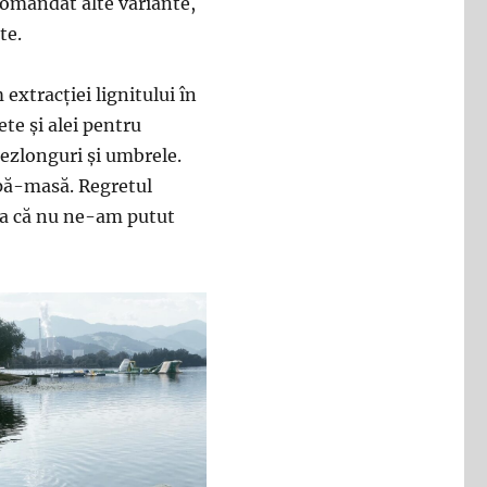
omandat alte variante,
te.
m extracției lignitului în
ete și alei pentru
 șezlonguri și umbrele.
upă-masă. Regretul
așa că nu ne-am putut