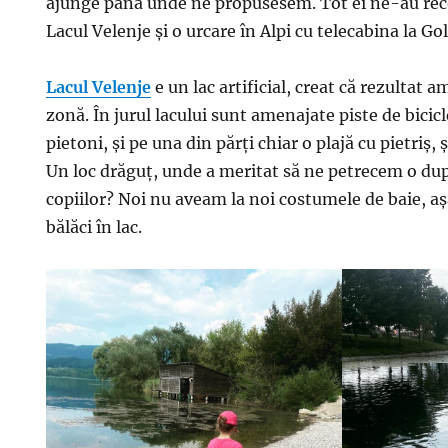
ajunge până unde ne propusesem. Tot ei ne-au rec
Lacul Velenje și o urcare în Alpi cu telecabina la Gol
Lacul Velenje
e un lac artificial, creat că rezultat a
zonă. În jurul lacului sunt amenajate piste de bicicl
pietoni, și pe una din părți chiar o plajă cu pietriș,
Un loc drăguț, unde a meritat să ne petrecem o d
copiilor? Noi nu aveam la noi costumele de baie, 
bălăci în lac.