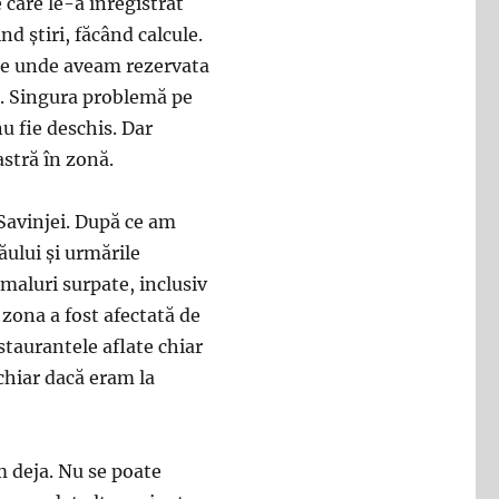
 care le-a înregistrat
nd știri, făcând calcule.
ile unde aveam rezervata
ă. Singura problemă pe
u fie deschis. Dar
astră în zonă.
 Savinjei. După ce am
ăului și urmările
 maluri surpate, inclusiv
 zona a fost afectată de
staurantele aflate chiar
 chiar dacă eram la
m deja. Nu se poate