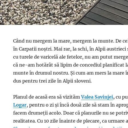
Când nu mergem la mare, mergem la munte. De cel
în Carpatii noștri. Mai rar, la schi, în Alpii austrieci
cu turele de varicelă ale fetelor, nu am putut merg
că ne-am hotărât să lipim de concediul planificat la
munte în drumul nostru. Și cum am mers la mare în
dus pentru trei zile în Alpii sloveni.
Planul de acasă era să vizităm
Valea Savinjei
,
cu pu
Logar
, pentru o zi și încă două zile să stam în apro
facem drumeții acolo. Doar că planurile nu se potri
realitatea. Cu 10 zile înainte de plecare, ca urmare a