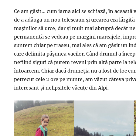
Ce am găsit… cum iarna aici se schiază, în această v
de a adăuga un nou telescaun și urcarea era lărgit
mașinilor să urce, dar și mult mai abruptă decât ne
permanență se vedeau pe margini marcajele, impre
suntem chiar pe traseu, mai ales că am găsit un in
care delimita pășunea vacilor. Când drumul a încep
nefiind siguri că putem reveni prin altă parte la te
întoarcem. Chiar dacă drumeția nu a fost de loc 
petrecut cele 2 ore pe munte, am văzut câteva privel
interesant și nelipsitele văcuțe din Alpi.