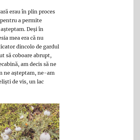
ară erau în plin proces
ă pentru a permite
 așteptam. Deși în
sia mea era că nu
dicator dincolo de gardul
ut să coboare abrupt,
lecabină, am decis să ne
cum ne așteptam, ne-am
iști de vis, un lac