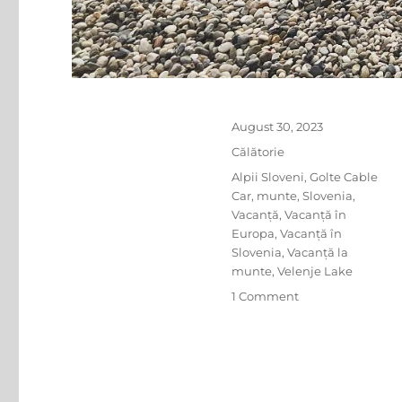
Posted
August 30, 2023
on
Categories
Călătorie
Tags
Alpii Sloveni
,
Golte Cable
Car
,
munte
,
Slovenia
,
Vacanță
,
Vacanță în
Europa
,
Vacanță în
Slovenia
,
Vacanță la
munte
,
Velenje Lake
on
1 Comment
Drumeții
în
Alpii
Sloveni
–