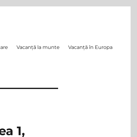
mare
Vacanță la munte
Vacanță în Europa
ea 1,