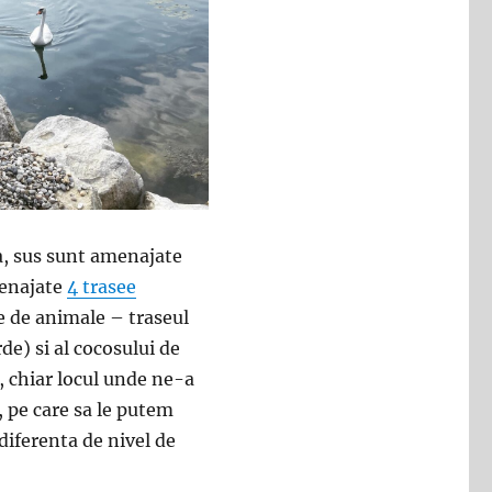
na, sus sunt amenajate
menajate
4 trasee
me de animale – traseul
rde) si al cocosului de
, chiar locul unde ne-a
, pe care sa le putem
 diferenta de nivel de