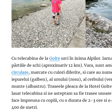
Cu telecabina de la
Golte
urci în inima Alpilor. Iar
pârtiile de schi (aproximativ 12 km). Vara, sunt a
circulare
, marcate cu culori diferite, si care au nu
iepurelui (galben), al ursului (rosu), al cerbului (ve
munte (albastru). Traseele pleaca de la Hotel Golte
lasat telecabina si ne asteptam sa fie trasee usoare
face impreuna cu copiii, cu o durata de 2-3 ore si o
400 de metri.