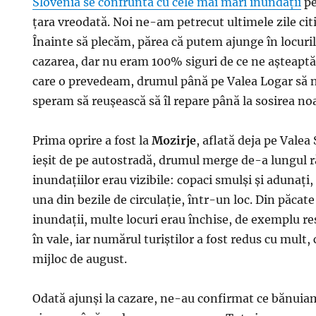
Slovenia se confrunta cu cele mai mari inundații
pe
țara vreodată. Noi ne-am petrecut ultimele zile citi
Înainte să plecăm, părea că putem ajunge în locur
cazarea, dar nu eram 100% siguri de ce ne așteapt
care o prevedeam, drumul până pe Valea Logar să n
speram să reușească să îl repare până la sosirea no
Prima oprire a fost la
Mozirje
, aflată deja pe Valea
ieșit de pe autostradă, drumul merge de-a lungul r
inundațiilor erau vizibile: copaci smulși și adunați,
una din bezile de circulație, într-un loc. Din păcate
inundații, multe locuri erau închise, de exemplu re
în vale, iar numărul turiștilor a fost redus cu mult,
mijloc de august.
Odată ajunși la cazare, ne-au confirmat ce bănuia