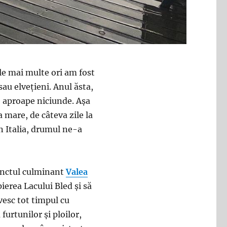
e mai multe ori am fost
 sau elvețieni. Anul ăsta,
e aproape niciunde. Așa
 mare, de câteva zile la
 Italia, drumul ne-a
nctul culminant
Valea
pierea Lacului Bled și să
vesc tot timpul cu
 furtunilor și ploilor,