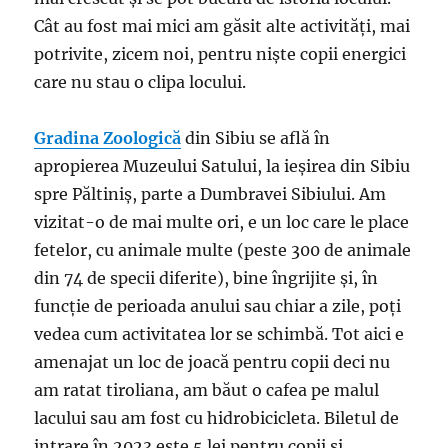
Cât au fost mai mici am găsit alte activități, mai
potrivite, zicem noi, pentru niște copii energici
care nu stau o clipa locului.
Gradina Zoologică
din Sibiu se află în
apropierea Muzeului Satului, la ieșirea din Sibiu
spre Păltiniș, parte a Dumbravei Sibiului. Am
vizitat-o de mai multe ori, e un loc care le place
fetelor, cu animale multe (peste 300 de animale
din 74 de specii diferite), bine îngrijite și, în
funcție de perioada anului sau chiar a zile, poți
vedea cum activitatea lor se schimbă. Tot aici e
amenajat un loc de joacă pentru copii deci nu
am ratat tiroliana, am băut o cafea pe malul
lacului sau am fost cu hidrobicicleta. Biletul de
intrare în 2023 este 5 lei pentru copii și