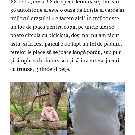
22 de ha, cresc 68 de specii lemnoase, din care
38 autohtone și este o oază de liniște și verde în
mijlocul orașului. Ce facem aici? În mijloc este
un loc de joaca pentru copii, pe unele alei se
poate circula cu bicicleta, deși noi nu am făcut
asta, și în rest parcul e de fapt un fel de pădure,
fetelor le place să se joace lângă pârâu, sau pur
și simplu să hoinărească și să inventeze jocuri
cu frunze, ghinde și bețe.