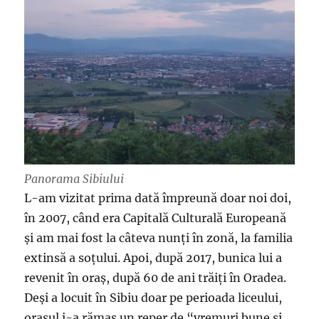
Panorama Sibiului
L-am vizitat prima dată împreună doar noi doi,
în 2007, când era Capitală Culturală Europeană
și am mai fost la câteva nunți în zonă, la familia
extinsă a soțului. Apoi, după 2017, bunica lui a
revenit în oraș, după 60 de ani trăiți în Oradea.
Deși a locuit în Sibiu doar pe perioada liceului,
orașul i-a rămas un reper de “vremuri bune și