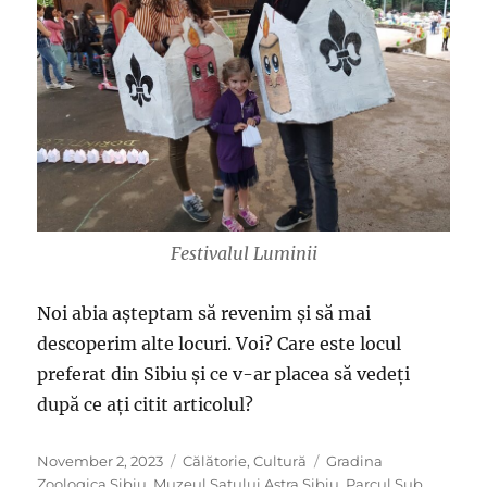
Festivalul Luminii
Noi abia așteptam să revenim și să mai
descoperim alte locuri. Voi? Care este locul
preferat din Sibiu și ce v-ar placea să vedeți
după ce ați citit articolul?
Posted
Categories
Tags
November 2, 2023
Călătorie
,
Cultură
Gradina
on
Zoologica Sibiu
,
Muzeul Satului Astra Sibiu
,
Parcul Sub