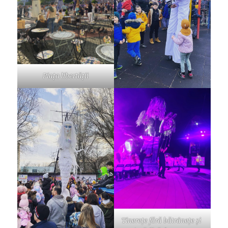
Piața libertății
Tinerețe fără bătrânețe și