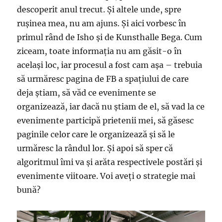
descoperit anul trecut. Și altele unde, spre
rușinea mea, nu am ajuns. Și aici vorbesc în
primul rând de Isho și de Kunsthalle Bega. Cum
ziceam, toate informația nu am găsit-o în
același loc, iar procesul a fost cam așa – trebuia
să urmăresc pagina de FB a spațiului de care
deja știam, să văd ce evenimente se
organizează, iar dacă nu știam de el, să vad la ce
evenimente participă prietenii mei, să găsesc
paginile celor care le organizează și să le
urmăresc la rândul lor. Și apoi să sper că
algoritmul îmi va și arăta respectivele postări și
evenimente viitoare. Voi aveți o strategie mai
bună?