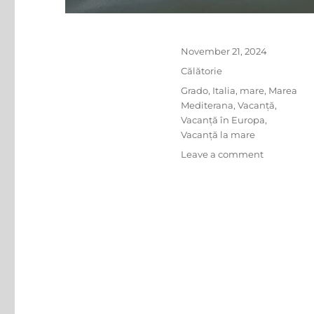
Posted
November 21, 2024
on
Categories
Călătorie
Tags
Grado
,
Italia
,
mare
,
Marea
Mediterana
,
Vacanță
,
Vacanță în Europa
,
Vacanță la mare
on
Leave a comment
Camping
la
Grado