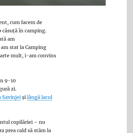
ment, cum facem de
o căsuță în camping.
dată am
i am stat la Camping
foarte mult, i-am convins
am 9-10
gură zi.
a Savinjei
și
lângă lacul
ntul copilăriei – nu
a prea cald să stăm la