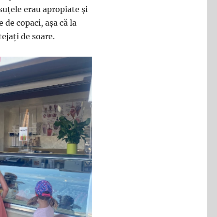
ăsuțele erau apropiate și
 de copaci, așa că la
ejați de soare.