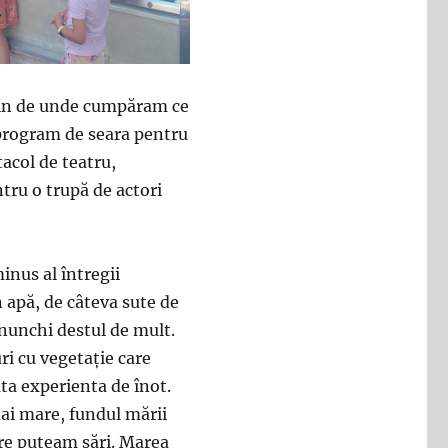
zin de unde cumpăram ce
 program de seara pentru
tacol de teatru,
ntru o trupă de actori
inus al întregii
n apă, de câteva sute de
nunchi destul de mult.
ri cu vegetație care
uta experienta de înot.
ai mare, fundul mării
are puteam sări. Marea