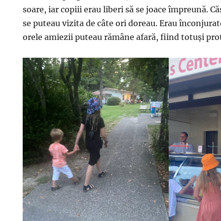
soare, iar copiii erau liberi să se joace împreună. C
se puteau vizita de câte ori doreau. Erau înconjurate
orele amiezii puteau rămâne afară, fiind totuși prot