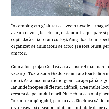
În camping am găsit tot ce aveam nevoie – maga
aveam nevoie, beach bar, restaurant, aqua parc și
copii, dacă chiar eram curioși. Am și fost la un spec
organizat de animatorii de acolo și a fost reușit pe
amatori.
Cum a fost plaja?
Cred că asta a fost cel mai mare m
vacanțe. Toată zona Grado are intrare foarte lină î
metri. Asta însemna că mergeam cu apă până la ge
Iar unde începea să fie mai adâncă, avea multe locu
creștea de pe fundul marii. Nu e chiar cea mai plac
În zona campingului, pentru ca adâncimea să fie m
era excavat și deasupra pluteau gonflabile de pe c