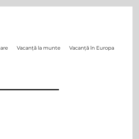
mare
Vacanță la munte
Vacanță în Europa