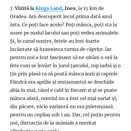
7.
Vizită la
Kings Land
, Ineu
, la 15 km de
Oradea. Am descoperit locul prima dată anul
ăsta. Ce poți face acolo? Poți mânca, poți sta la
soare pe malul lacului sau poți vedea animalele.
Și, în cazul nostru, fetele au fost foarte
încântate să hraneasca turma de căprițe. Iar
pentru noi a fost fascinant să ne uităm o oră la
fete cum se învârt în jurul țarcului, rup iarbă și o
țin prin plasă ca să poată mânca iezii și caprele.
Fiindcă era aprilie și restaurantul se deschide
abia în mai, când e cald în fiecare zi și se poate
mânca afară, meniul nu a fost cel mai variat și,
din păcate, nicio variantă nu era prietenoasă
pentru un copilaș sub 1 an. Dar, cel puțin pentru
noi, distracția de la animale a meritat
plimbarea pana acolo.