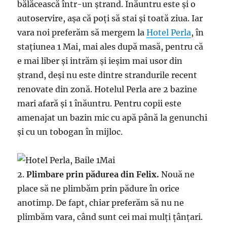
bălăcească într-un ștrand. Înăuntru este și o
autoservire, așa că poți să stai și toată ziua. Iar
vara noi preferăm să mergem la
Hotel Perla
, în
stațiunea 1 Mai, mai ales după masă, pentru că
e mai liber și intrăm și ieșim mai usor din
ștrand, deși nu este dintre strandurile recent
renovate din zonă. Hotelul Perla are 2 bazine
mari afară și 1 înăuntru. Pentru copii este
amenajat un bazin mic cu apă până la genunchi
și cu un tobogan în mijloc.
2.
Plimbare prin pădurea din Felix.
Nouă ne
place să ne plimbăm prin pădure în orice
anotimp. De fapt, chiar preferăm să nu ne
plimbăm vara, când sunt cei mai mulți țânțari.