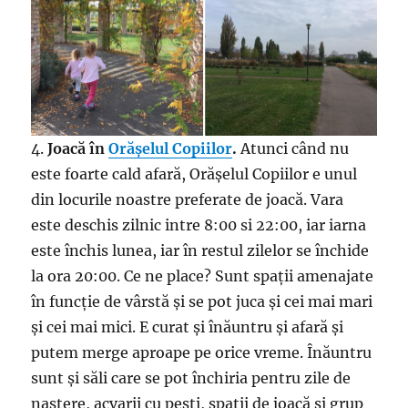
4.
Joacă în
Orășelul Copiilor
.
Atunci când nu
este foarte cald afară, Orășelul Copiilor e unul
din locurile noastre preferate de joacă. Vara
este deschis zilnic intre 8:00 si 22:00, iar iarna
este închis lunea, iar în restul zilelor se închide
la ora 20:00. Ce ne place? Sunt spații amenajate
în funcție de vârstă și se pot juca și cei mai mari
și cei mai mici. E curat și înăuntru și afară și
putem merge aproape pe orice vreme. Înăuntru
sunt și săli care se pot închiria pentru zile de
naștere, acvarii cu pești, spații de joacă și grup