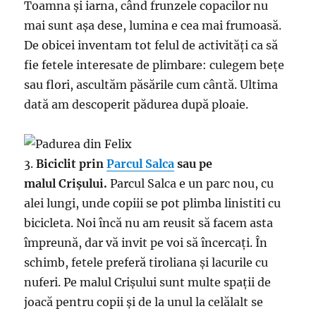
Toamna și iarna, când frunzele copacilor nu
mai sunt așa dese, lumina e cea mai frumoasă.
De obicei inventam tot felul de activități ca să
fie fetele interesate de plimbare: culegem bețe
sau flori, ascultăm păsările cum cântă. Ultima
dată am descoperit pădurea după ploaie.
3.
Biciclit prin
Parcul Salca
sau pe
malul
Crișului.
Parcul Salca e un parc nou, cu
alei lungi, unde copiii se pot plimba linistiti cu
bicicleta. Noi încă nu am reusit să facem asta
împreună, dar vă invit pe voi să încercați. În
schimb, fetele preferă tiroliana și lacurile cu
nuferi. Pe malul Crișului sunt multe spații de
joacă pentru copii și de la unul la celălalt se