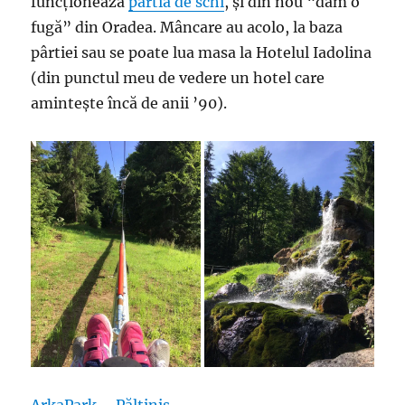
funcționează
pârtia de schi
, și din nou “dăm o
fugă” din Oradea. Mâncare au acolo, la baza
pârtiei sau se poate lua masa la Hotelul Iadolina
(din punctul meu de vedere un hotel care
amintește încă de anii ’90).