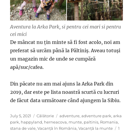
Aventura la Arka Park, si pentru cei mari si pentru
cei mici
De mâncat nu țin minte să fi fost acolo, noi am
preferat să urcăm până la Păltiniș. Aveau totuși
un magazin mic de unde se cumpără
apă/suc/cafea.
Din păcate nu am mai ajuns la Arka Park din
2019, dar este pe lista noastră scurtă cu lucruri
de făcut data următoare când ajungem la Sibiu.
Posted
Categories
Tags
July 5, 2021
Călătorie
adventure
,
adventure park
,
arka
on
park
,
happyland
,
herneacova
,
munte
,
paltinis
,
Romania
,
stana de vale
,
Vacanță în România
,
Vacanță la munte
1