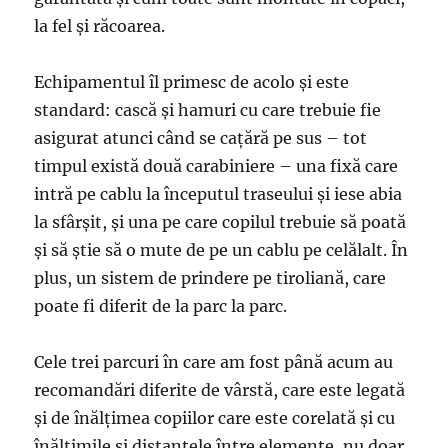
la fel și răcoarea.
Echipamentul îl primesc de acolo și este
standard: cască și hamuri cu care trebuie fie
asigurat atunci când se cațără pe sus – tot
timpul există două carabiniere – una fixă care
intră pe cablu la începutul traseului și iese abia
la sfârșit, și una pe care copilul trebuie să poată
și să știe să o mute de pe un cablu pe celălalt. În
plus, un sistem de prindere pe tiroliană, care
poate fi diferit de la parc la parc.
Cele trei parcuri în care am fost până acum au
recomandări diferite de vârstă, care este legată
și de înălțimea copiilor care este corelată și cu
înălțimile și distanțele între elemente, nu doar