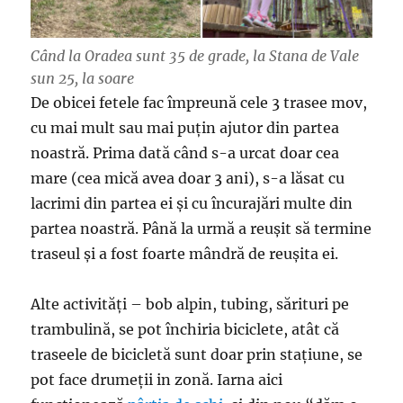
Când la Oradea sunt 35 de grade, la Stana de Vale
sun 25, la soare
De obicei fetele fac împreună cele 3 trasee mov,
cu mai mult sau mai puțin ajutor din partea
noastră. Prima dată când s-a urcat doar cea
mare (cea mică avea doar 3 ani), s-a lăsat cu
lacrimi din partea ei și cu încurajări multe din
partea noastră. Până la urmă a reușit să termine
traseul și a fost foarte mândră de reușita ei.
Alte activități – bob alpin, tubing, sărituri pe
trambulină, se pot închiria biciclete, atât că
traseele de bicicletă sunt doar prin stațiune, se
pot face drumeții in zonă. Iarna aici