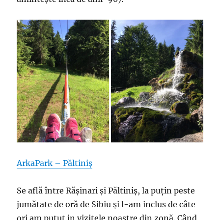
ArkaPark – Păltiniș
Se află între Rășinari și Păltiniș, la puțin peste
jumătate de oră de Sibiu și l-am inclus de câte
ori am putut in vizitele noastre din zonă. Când