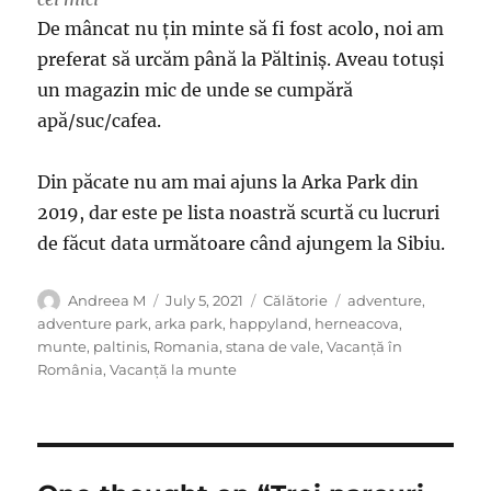
De mâncat nu țin minte să fi fost acolo, noi am
preferat să urcăm până la Păltiniș. Aveau totuși
un magazin mic de unde se cumpără
apă/suc/cafea.
Din păcate nu am mai ajuns la Arka Park din
2019, dar este pe lista noastră scurtă cu lucruri
de făcut data următoare când ajungem la Sibiu.
Author
Posted
Categories
Tags
Andreea M
July 5, 2021
Călătorie
adventure
,
on
adventure park
,
arka park
,
happyland
,
herneacova
,
munte
,
paltinis
,
Romania
,
stana de vale
,
Vacanță în
România
,
Vacanță la munte