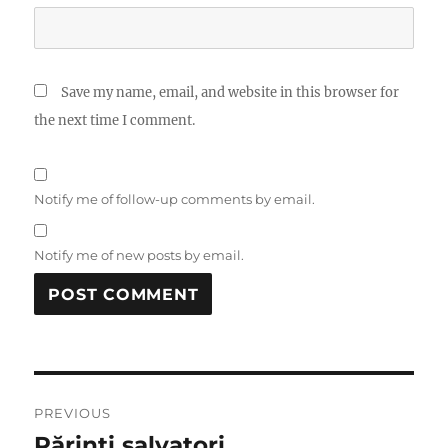
Save my name, email, and website in this browser for
the next time I comment.
Notify me of follow-up comments by email.
Notify me of new posts by email.
Post
PREVIOUS
navigation
Părinti salvatori
Previous