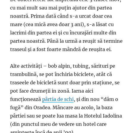
cu mai mult sau mai puțin ajutor din partea
noastră. Prima dată când s-a urcat doar cea
mare (cea mică avea doar 3 ani), s-a lăsat cu
lacrimi din partea ei și cu încurajări multe din
partea noastră. Până la urmă a reușit să termine
traseul și a fost foarte mândră de reușita ei.
Alte activități – bob alpin, tubing, sărituri pe
trambulină, se pot închiria biciclete, atât că
traseele de bicicletă sunt doar prin stațiune, se
pot face drumeții in zonă. Iarna aici
funcționează
pârtia de schi
, și din nou “dăm o
fugă” din Oradea. Mâncare au acolo, la baza
pârtiei sau se poate lua masa la Hotelul Iadolina
(din punctul meu de vedere un hotel care
amintește încă de anii ’90).