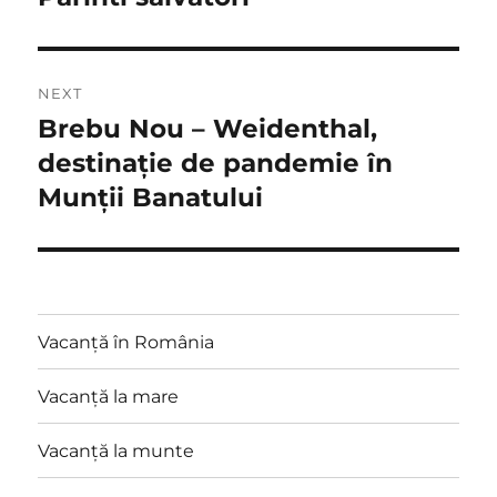
post:
NEXT
Brebu Nou – Weidenthal,
Next
post:
destinație de pandemie în
Munții Banatului
Vacanță în România
Vacanță la mare
Vacanță la munte