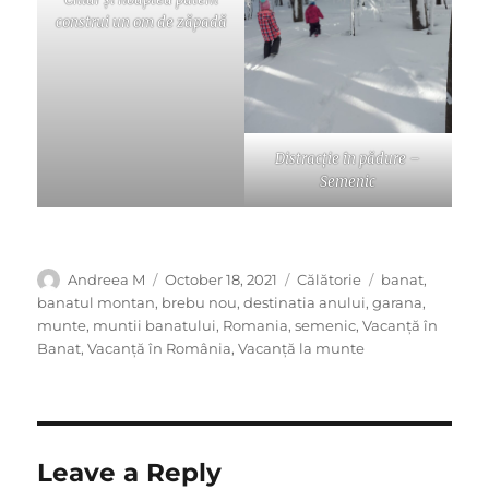
construi un om de zăpadă
Distracție în pădure –
Semenic
Author
Posted
Categories
Tags
Andreea M
October 18, 2021
Călătorie
banat
,
on
banatul montan
,
brebu nou
,
destinatia anului
,
garana
,
munte
,
muntii banatului
,
Romania
,
semenic
,
Vacanță în
Banat
,
Vacanță în România
,
Vacanță la munte
Leave a Reply