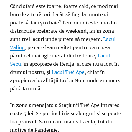
Când afară este foarte, foarte cald, ce mod mai
bun de a te răcori decât să fugi la munte și
poate să faci și o baie? Pentru noi este una din
distracțiile preferate de weekend, iar în zona
sunt trei lacuri unde putem să mergem.
Lacul
Văliug
, pe care l-am evitat pentru că ni s-a
părut cel mai aglomerat dintre toate,
Lacul
Secu
, în apropiere de Reșița, și care nu a fost în
drumul nostru, și
Lacul Trei Ape
, chiar în
apropierea localității Brebu Nou, unde am mers
până la urmă.
In zona amenajata a Stațiunii Trei Ape intrarea
costa 5 lei. Se pot inchiria sezlonguri si se poate
lua pranzul. Noi nu am mancat acolo, tot din
motive de Pandemie.