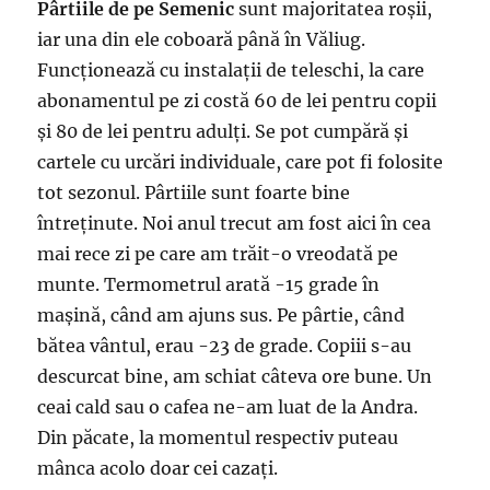
Pârtiile de pe Semenic
sunt majoritatea roșii,
iar una din ele coboară până în Văliug.
Funcționează cu instalații de teleschi, la care
abonamentul pe zi costă 60 de lei pentru copii
și 80 de lei pentru adulți. Se pot cumpără și
cartele cu urcări individuale, care pot fi folosite
tot sezonul. Pârtiile sunt foarte bine
întreținute. Noi anul trecut am fost aici în cea
mai rece zi pe care am trăit-o vreodată pe
munte. Termometrul arată -15 grade în
mașină, când am ajuns sus. Pe pârtie, când
bătea vântul, erau -23 de grade. Copiii s-au
descurcat bine, am schiat câteva ore bune. Un
ceai cald sau o cafea ne-am luat de la Andra.
Din păcate, la momentul respectiv puteau
mânca acolo doar cei cazați.