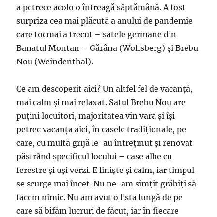
a petrece acolo o întreagă săptămână. A fost
surpriza cea mai plăcută a anului de pandemie
care tocmai a trecut – satele germane din
Banatul Montan – Gărâna (Wolfsberg) și Brebu
Nou (Weindenthal).
Ce am descoperit aici? Un altfel fel de vacanță,
mai calm și mai relaxat. Satul Brebu Nou are
puțini locuitori, majoritatea vin vara și își
petrec vacanța aici, în casele tradiționale, pe
care, cu multă grijă le-au întreținut și renovat
păstrând specificul locului – case albe cu
ferestre și uși verzi. E liniște și calm, iar timpul
se scurge mai încet. Nu ne-am simțit grăbiți să
facem nimic. Nu am avut o lista lungă de pe
care să bifăm lucruri de făcut, iar în fiecare