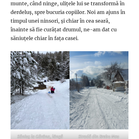
munte, când ninge, ulițele lui se transformă în
derdeluș, spre bucuria copiilor. Noi am ajuns în
timpul unei ninsori, și chiar în cea seară,
înainte să fie curățat drumul, ne-am dat cu
săniuțele chiar în fața casei.
Săniuș la Gărâna, lângă
Stradă din Brebu Nou