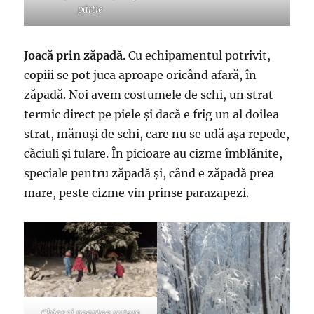
pârtie
Joacă prin zăpadă
. Cu echipamentul potrivit,
copiii se pot juca aproape oricând afară, în
zăpadă. Noi avem costumele de schi, un strat
termic direct pe piele și dacă e frig un al doilea
strat, mănuși de schi, care nu se udă așa repede,
căciuli și fulare. În picioare au cizme îmblănite,
speciale pentru zăpadă și, când e zăpadă prea
mare, peste cizme vin prinse parazapezi.
Chiar și noaptea putem