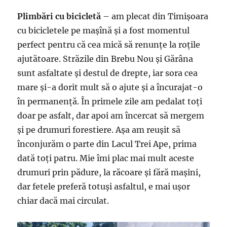
Plimbări cu bicicletă
– am plecat din Timișoara
cu bicicletele pe mașînă și a fost momentul
perfect pentru că cea mică să renunțe la roțile
ajutătoare. Străzile din Brebu Nou și Gărâna
sunt asfaltate și destul de drepte, iar sora cea
mare și-a dorit mult să o ajute și a încurajat-o
în permanență. În primele zile am pedalat toți
doar pe asfalt, dar apoi am încercat să mergem
și pe drumuri forestiere. Așa am reușit să
înconjurăm o parte din Lacul Trei Ape, prima
dată toți patru. Mie îmi plac mai mult aceste
drumuri prin pădure, la răcoare și fără mașini,
dar fetele preferă totuși asfaltul, e mai ușor
chiar dacă mai circulat.