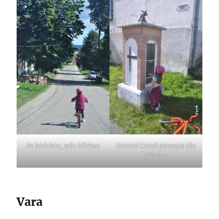
Pe bicicleta, prin Gărâna
Drumul Crucii pornește din
Gărâna
Vara