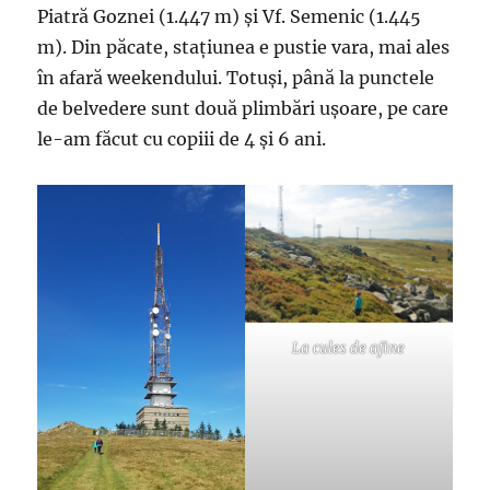
Piatră Goznei (1.447 m) și Vf. Semenic (1.445
m). Din păcate, stațiunea e pustie vara, mai ales
în afară weekendului. Totuși, până la punctele
de belvedere sunt două plimbări ușoare, pe care
le-am făcut cu copiii de 4 și 6 ani.
La cules de afine