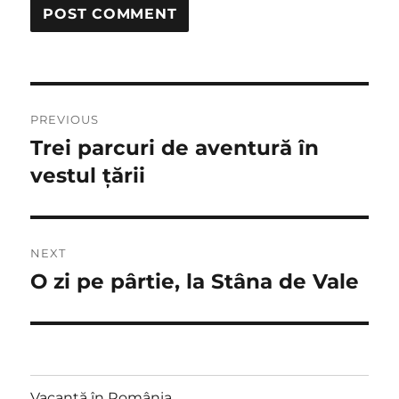
Post
PREVIOUS
navigation
Trei parcuri de aventură în
Previous
post:
vestul țării
NEXT
O zi pe pârtie, la Stâna de Vale
Next
post:
Vacanță în România