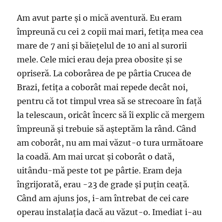
Am avut parte și o mică aventură. Eu eram
împreună cu cei 2 copii mai mari, fetița mea cea
mare de 7 ani și băiețelul de 10 ani al surorii
mele. Cele mici erau deja prea obosite și se
opriseră. La coborârea de pe pârtia Crucea de
Brazi, fetița a coborât mai repede decât noi,
pentru că tot timpul vrea să se strecoare în față
la telescaun, oricât încerc să îi explic că mergem
împreună și trebuie să așteptăm la rând. Când
am coborât, nu am mai văzut-o tura următoare
la coadă. Am mai urcat și coborât o dată,
uitându-mă peste tot pe pârtie. Eram deja
îngrijorată, erau -23 de grade și puțin ceață.
Când am ajuns jos, i-am întrebat de cei care
operau instalația dacă au văzut-o. Imediat i-au