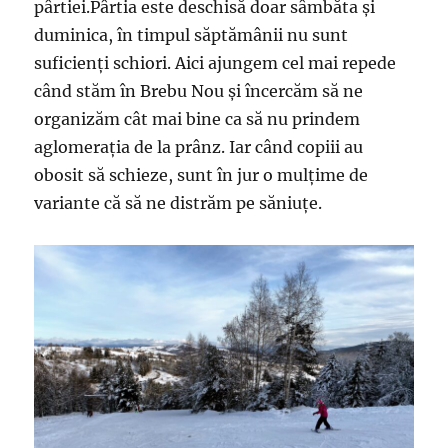
pârtiei.Pârtia este deschisă doar sâmbăta și
duminica, în timpul săptămânii nu sunt
suficienți schiori. Aici ajungem cel mai repede
când stăm în Brebu Nou și încercăm să ne
organizăm cât mai bine ca să nu prindem
aglomerația de la prânz. Iar când copiii au
obosit să schieze, sunt în jur o mulțime de
variante că să ne distrăm pe săniuțe.