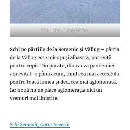
Pârtia de schi de la Gărâna
Schi pe pârtiile de la Semenic și Văliug
– pârtia
de la Văliug este micuța și albastră, potrivită
pentru copii. Din păcate, din cauza pandemiei
am evitat-o până acum, fiind cea mai accesibilă
pentru toată lumea și deci cea mai aglomerată.
Iar nouă nu ne place aglomerația nici un
vremuri mai liniștite.
Schi Semenic, Caras Severin