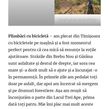
Lângă pârtia de la Gărâna
Plimbări cu bicicletă
– am plecat din Timișoara
cu bicicletele pe mașînă și a fost momentul
perfect pentru că cea mică să renunțe la roțile
ajutătoare. Străzile din Brebu Nou și Gărâna
sunt asfaltate și destul de drepte, iar sora cea
mare și-a dorit mult să o ajute și a încurajat-o
în permanență. În primele zile am pedalat toți
doar pe asfalt, dar apoi am încercat să mergem
și pe drumuri forestiere. Așa am reușit să
înconjurăm o parte din Lacul Trei Ape, prima
dată toți patru. Mie îmi plac mai mult aceste