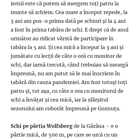
iernii este că putem să mergem toți patru la
munte să schiem. Cea mare a început repede, la
3 ani am pus-o prima dată pe schiuri și la 4 ani
a fost în prima tabăra de schi. E drept că de anul
următor au ridicat vârstă de participare în
tabăra la 5 ani. Și cea mică a început la 3 ani și
jumătate cu lecții de câte o oră cu monitor de
schi, dar iarnă trecută, când trebuiau să meargă
împreună, nu am putut să le mai înscriem în
tabără din cauza pandemiei. Am fost totuși toți
patru și, tot așa, cu câte o ora cu monitorul de
schi a învățat și cea mică, iar la sfârșitul
sezonului am coborât împreună pe Goznuța.
Schi pe pârtia Wolfsberg
de la Gărâna – e o
pârtie mică, de 500 m, pe care se urcă cu un