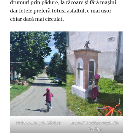
drumuri prin pădure, la răcoare și fără mașini,
dar fetele preferă totuși asfaltul, e mai ușor
chiar dacă mai circulat.
Pe bicicleta, prin Gărâna
Drumul Crucii pornește din
Gărâna