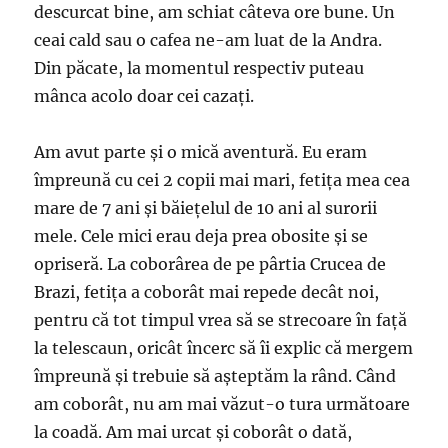
descurcat bine, am schiat câteva ore bune. Un
ceai cald sau o cafea ne-am luat de la Andra.
Din păcate, la momentul respectiv puteau
mânca acolo doar cei cazați.
Am avut parte și o mică aventură. Eu eram
împreună cu cei 2 copii mai mari, fetița mea cea
mare de 7 ani și băiețelul de 10 ani al surorii
mele. Cele mici erau deja prea obosite și se
opriseră. La coborârea de pe pârtia Crucea de
Brazi, fetița a coborât mai repede decât noi,
pentru că tot timpul vrea să se strecoare în față
la telescaun, oricât încerc să îi explic că mergem
împreună și trebuie să așteptăm la rând. Când
am coborât, nu am mai văzut-o tura următoare
la coadă. Am mai urcat și coborât o dată,