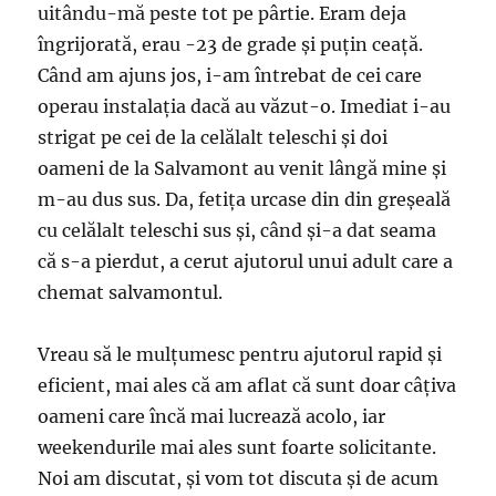
uitându-mă peste tot pe pârtie. Eram deja
îngrijorată, erau -23 de grade și puțin ceață.
Când am ajuns jos, i-am întrebat de cei care
operau instalația dacă au văzut-o. Imediat i-au
strigat pe cei de la celălalt teleschi și doi
oameni de la Salvamont au venit lângă mine și
m-au dus sus. Da, fetița urcase din din greșeală
cu celălalt teleschi sus și, când și-a dat seama
că s-a pierdut, a cerut ajutorul unui adult care a
chemat salvamontul.
Vreau să le mulțumesc pentru ajutorul rapid și
eficient, mai ales că am aflat că sunt doar câțiva
oameni care încă mai lucrează acolo, iar
weekendurile mai ales sunt foarte solicitante.
Noi am discutat, și vom tot discuta și de acum