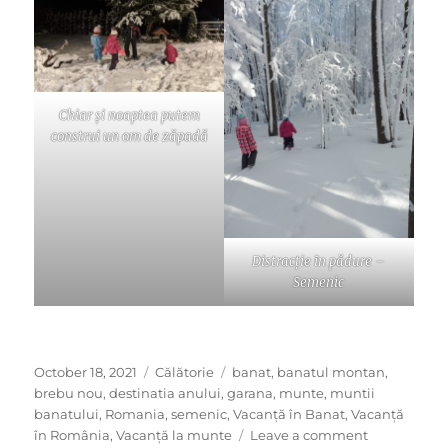
Chiar și noaptea putem
construi un om de zăpadă
Distracție în pădure –
Semenic
Posted
Categories
Tags
October 18, 2021
Călătorie
banat
,
banatul montan
,
on
brebu nou
,
destinatia anului
,
garana
,
munte
,
muntii
banatului
,
Romania
,
semenic
,
Vacanță în Banat
,
Vacanță
on
în România
,
Vacanță la munte
Leave a comment