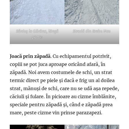
Săniuș la Gărâna, lângă
Stradă din Brebu Nou
pârtie
Joacă prin zăpadă
. Cu echipamentul potrivit,
copiii se pot juca aproape oricând afară, în
zăpadă. Noi avem costumele de schi, un strat
termic direct pe piele și dacă e frig un al doilea
strat, mănuși de schi, care nu se udă așa repede,
căciuli și fulare. În picioare au cizme îmblănite,
speciale pentru zăpadă și, când e zăpadă prea
mare, peste cizme vin prinse parazapezi.