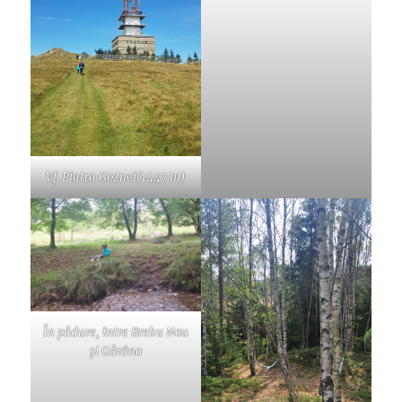
Vf. Piatra Goznei(1447 m)
În pădure, între Brebu Nou
și Gărâna