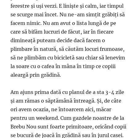
ferestre și uși verzi. E liniște și calm, iar timpul
se scurge mai încet. Nu ne-am simțit grăbiți să
facem nimic. Nu am avut o lista lungă de pe
care să bifăm lucruri de făcut, iar în fiecare
dimineață puteam decide dacă facem o
plimbare în natură, să căutăm locuri frumoase,
să ne plimbăm cu bicicletă sau chiar să lenevim
la soare cu o cafea în mâna în timp ce copiii
aleargă prin grădină.
Am ajuns prima dată cu planul de a sta 3-4 zile
și am rămas o săptămână întreagă. Și, de câte
ori avem ocazia, ne întoarcem aici, măcar
pentru un weekend. Cum gazdele noastre de la
Brebu Nou sunt foarte primitoare, oricând copii
se bucură de joacă în grădină sau în jurul casei.