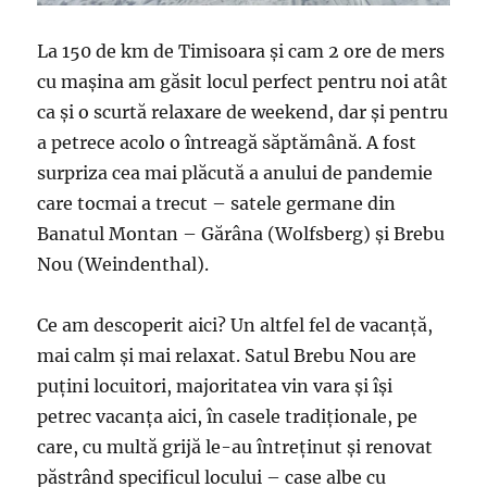
La 150 de km de Timisoara și cam 2 ore de mers
cu mașina am găsit locul perfect pentru noi atât
ca și o scurtă relaxare de weekend, dar și pentru
a petrece acolo o întreagă săptămână. A fost
surpriza cea mai plăcută a anului de pandemie
care tocmai a trecut – satele germane din
Banatul Montan – Gărâna (Wolfsberg) și Brebu
Nou (Weindenthal).
Ce am descoperit aici? Un altfel fel de vacanță,
mai calm și mai relaxat. Satul Brebu Nou are
puțini locuitori, majoritatea vin vara și își
petrec vacanța aici, în casele tradiționale, pe
care, cu multă grijă le-au întreținut și renovat
păstrând specificul locului – case albe cu