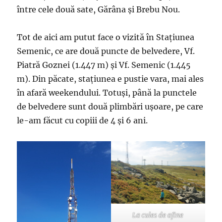
între cele două sate, Gărâna și Brebu Nou.
Tot de aici am putut face o vizită în Stațiunea
Semenic, ce are două puncte de belvedere, Vf.
Piatră Goznei (1.447 m) și Vf. Semenic (1.445
m). Din păcate, stațiunea e pustie vara, mai ales
în afară weekendului. Totuși, până la punctele
de belvedere sunt două plimbări ușoare, pe care
le-am făcut cu copiii de 4 și 6 ani.
La cules de afine