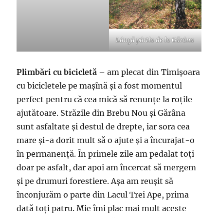
Lângă pârtia de la Gărâna
Plimbări cu bicicletă
– am plecat din Timișoara
cu bicicletele pe mașînă și a fost momentul
perfect pentru că cea mică să renunțe la roțile
ajutătoare. Străzile din Brebu Nou și Gărâna
sunt asfaltate și destul de drepte, iar sora cea
mare și-a dorit mult să o ajute și a încurajat-o
în permanență. În primele zile am pedalat toți
doar pe asfalt, dar apoi am încercat să mergem
și pe drumuri forestiere. Așa am reușit să
înconjurăm o parte din Lacul Trei Ape, prima
dată toți patru. Mie îmi plac mai mult aceste