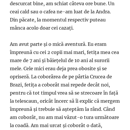
descurcat bine, am schiat câteva ore bune. Un
ceai cald sau o cafea ne-am luat de la Andra.
Din păcate, la momentul respectiv puteau
mânca acolo doar cei cazați.
Am avut parte și o mică aventură. Eu eram
împreună cu cei 2 copii mai mari, fetița mea cea
mare de 7 ani și băiețelul de 10 ani al surorii
mele. Cele mici erau deja prea obosite și se
opriseră. La coborârea de pe pârtia Crucea de
Brazi, fetița a coborât mai repede decât noi,
pentru că tot timpul vrea să se strecoare în față
la telescaun, oricât încerc să îi explic că mergem
împreună și trebuie să așteptăm la rând. Când
am coborât, nu am mai văzut-o tura următoare
la coadă. Am mai urcat și coborât o dată,