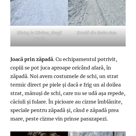
Săniuș la Gărâna, lângă
Stradă din Brebu Nou
pârtie
Joacă prin zăpadă
. Cu echipamentul potrivit,
copiii se pot juca aproape oricând afară, în
zăpadă. Noi avem costumele de schi, un strat
termic direct pe piele și dacă e frig un al doilea
strat, mănuși de schi, care nu se udă așa repede,
căciuli și fulare. În picioare au cizme îmblănite,
speciale pentru zăpadă și, când e zăpadă prea
mare, peste cizme vin prinse parazapezi.