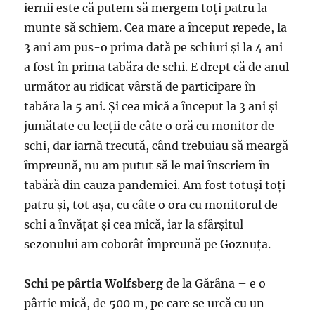
iernii este că putem să mergem toți patru la
munte să schiem. Cea mare a început repede, la
3 ani am pus-o prima dată pe schiuri și la 4 ani
a fost în prima tabăra de schi. E drept că de anul
următor au ridicat vârstă de participare în
tabăra la 5 ani. Și cea mică a început la 3 ani și
jumătate cu lecții de câte o oră cu monitor de
schi, dar iarnă trecută, când trebuiau să meargă
împreună, nu am putut să le mai înscriem în
tabără din cauza pandemiei. Am fost totuși toți
patru și, tot așa, cu câte o ora cu monitorul de
schi a învățat și cea mică, iar la sfârșitul
sezonului am coborât împreună pe Goznuța.
Schi pe pârtia Wolfsberg
de la Gărâna – e o
pârtie mică, de 500 m, pe care se urcă cu un