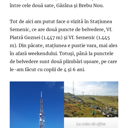
între cele două sate, Gărâna și Brebu Nou.
Tot de aici am putut face o vizită în Stațiunea
Semenic, ce are două puncte de belvedere, Vf.
Piatră Goznei (1.447 m) și Vf. Semenic (1.445
m). Din păcate, stațiunea e pustie vara, mai ales
în afară weekendului. Totuși, până la punctele
de belvedere sunt două plimbări ușoare, pe care
le-am făcut cu copiii de 4 și 6 ani.
La cules de afine