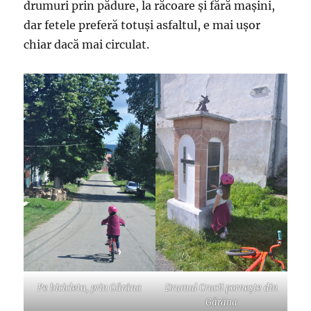
drumuri prin pădure, la răcoare și fără mașini,
dar fetele preferă totuși asfaltul, e mai ușor
chiar dacă mai circulat.
Pe bicicleta, prin Gărâna
Drumul Crucii pornește din
Gărâna