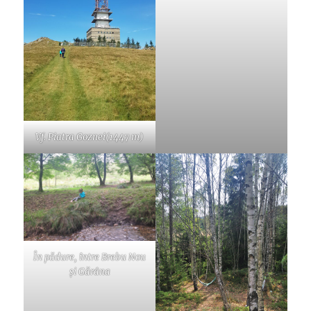
Vf. Piatra Goznei(1447 m)
În pădure, între Brebu Nou
și Gărâna