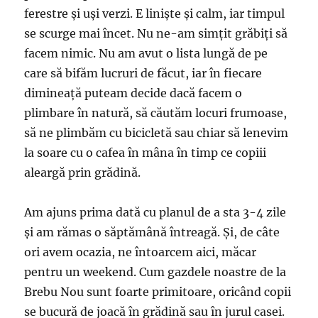
ferestre și uși verzi. E liniște și calm, iar timpul
se scurge mai încet. Nu ne-am simțit grăbiți să
facem nimic. Nu am avut o lista lungă de pe
care să bifăm lucruri de făcut, iar în fiecare
dimineață puteam decide dacă facem o
plimbare în natură, să căutăm locuri frumoase,
să ne plimbăm cu bicicletă sau chiar să lenevim
la soare cu o cafea în mâna în timp ce copiii
aleargă prin grădină.
Am ajuns prima dată cu planul de a sta 3-4 zile
și am rămas o săptămână întreagă. Și, de câte
ori avem ocazia, ne întoarcem aici, măcar
pentru un weekend. Cum gazdele noastre de la
Brebu Nou sunt foarte primitoare, oricând copii
se bucură de joacă în grădină sau în jurul casei.