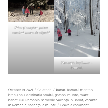
Chiar și noaptea putem
construi un om de zăpadă
Distracție în pădure –
Semenic
Posted
Categories
Tags
October 18, 2021
Călătorie
banat
,
banatul montan
,
on
brebu nou
,
destinatia anului
,
garana
,
munte
,
muntii
banatului
,
Romania
,
semenic
,
Vacanță în Banat
,
Vacanță
on
în România
,
Vacanță la munte
Leave a comment