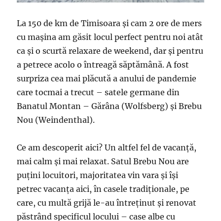
La 150 de km de Timisoara și cam 2 ore de mers
cu mașina am găsit locul perfect pentru noi atât
ca și o scurtă relaxare de weekend, dar și pentru
a petrece acolo o întreagă săptămână. A fost
surpriza cea mai plăcută a anului de pandemie
care tocmai a trecut – satele germane din
Banatul Montan – Gărâna (Wolfsberg) și Brebu
Nou (Weindenthal).
Ce am descoperit aici? Un altfel fel de vacanță,
mai calm și mai relaxat. Satul Brebu Nou are
puțini locuitori, majoritatea vin vara și își
petrec vacanța aici, în casele tradiționale, pe
care, cu multă grijă le-au întreținut și renovat
păstrând specificul locului – case albe cu