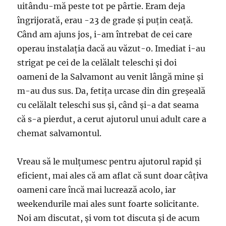
uitându-mă peste tot pe pârtie. Eram deja
îngrijorată, erau -23 de grade și puțin ceață.
Când am ajuns jos, i-am întrebat de cei care
operau instalația dacă au văzut-o. Imediat i-au
strigat pe cei de la celălalt teleschi și doi
oameni de la Salvamont au venit lângă mine și
m-au dus sus. Da, fetița urcase din din greșeală
cu celălalt teleschi sus și, când și-a dat seama
că s-a pierdut, a cerut ajutorul unui adult care a
chemat salvamontul.
Vreau să le mulțumesc pentru ajutorul rapid și
eficient, mai ales că am aflat că sunt doar câțiva
oameni care încă mai lucrează acolo, iar
weekendurile mai ales sunt foarte solicitante.
Noi am discutat, și vom tot discuta și de acum