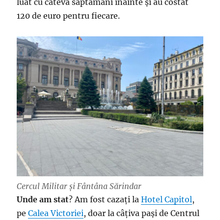
luat cu câteva săptămâni înainte și au costat
120 de euro pentru fiecare.
Cercul Militar și Fântâna Sărindar
Unde am stat
? Am fost cazați la
Hotel Capitol
,
pe
Calea Victoriei
, doar la câțiva pași de Centrul