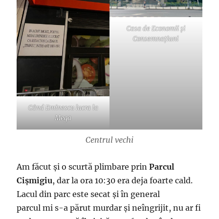
Casa de Economii și
Consemnațiuni
Când Eminescu lucra la
Mega
Centrul vechi
Am făcut și o scurtă plimbare prin
Parcul
Cișmigiu
, dar la ora 10:30 era deja foarte cald.
Lacul din parc este secat și în general
parcul mi s-a părut murdar și neîngrijit, nu ar fi