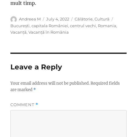
mult timp.
Author
Posted
Categories
Tags
Andreea M
July 4, 2022
Călătorie
,
Cultură
on
București
,
capitala României
,
centrul vechi
,
Romania
,
Vacanță
,
Vacanță în România
Leave a Reply
Your email address will not be published.
Required fields
are marked
*
COMMENT
*