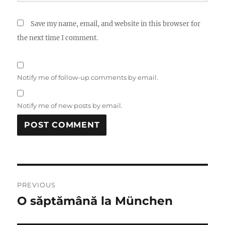
Save my name, email, and website in this browser for
the next time I comment.
Notify me of follow-up comments by email.
Notify me of new posts by email.
Post
PREVIOUS
navigation
O săptămână la München
Previous
post: