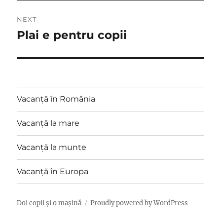
NEXT
Plai e pentru copii
Next
post:
Vacanță în România
Vacanță la mare
Vacanță la munte
Vacanță în Europa
Doi copii și o mașină
Proudly powered by WordPress